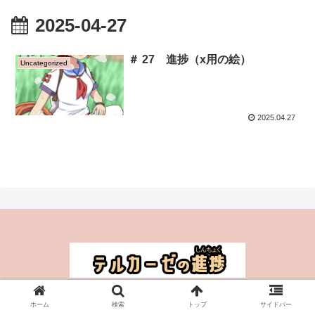
2025-04-27
＃ 27 進捗（x用の絵）
Uncategorized
2025.04.27
Copyright © 2025 テルカーゼの進捗 All Rights Reserved.
ホーム
検索
トップ
サイドバー