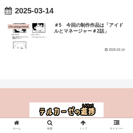
2025-03-14
＃5 今回の制作作品は「アイド
Uncategorized
ルとマネージャー＃2話」
2025.03.14
Copyright © 2025 テルカーゼの進捗 All Rights Reserved.
ホーム
検索
トップ
サイドバー