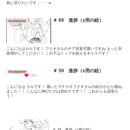
前に戻りたいです・・・ｗ
＃ 69 進捗（x用の絵）
Uncategorized
こんにちはカルです！ フクキタルのチア衣装可愛いですね もっと衣
装増やしてください！ この子はトップを狙えるキャラです！
＃ 59 進捗（x用の絵）
Uncategorized
こんにちは カルです！ 描いたマチカネフクキタルの絵がかなり跳ね
ました！！ こんなに伸びたのは初めてです！！ これからも頑張ろ
う！
＃ 34 進捗（x用の絵）