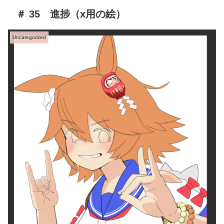
＃ 35 進捗（x用の絵）
Uncategorized