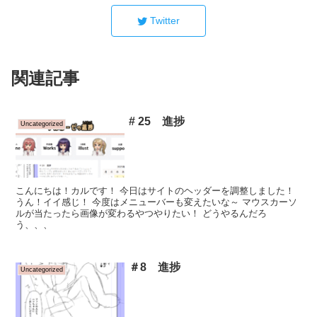
Twitter
関連記事
# 25 進捗
Uncategorized
こんにちは！カルです！ 今日はサイトのヘッダーを調整しました！
うん！イイ感じ！ 今度はメニューバーも変えたいな～ マウスカーソ
ルが当たったら画像が変わるやつやりたい！ どうやるんだろ
う、、、
＃8 進捗
Uncategorized